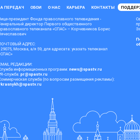
А ПЕРЕДАЧ
ОБОИ
О НАС
КАРЬЕРА
КОНТАКТЫ
ПОДДЕР
Вице-президент Фонда православного телевидения -
С
Генеральный директор Первого общественного
п
православного телеканала «СПАС» – Корчевников Борис
Эл
Вячеславович
П
ПОЧТОВЫЙ АДРЕС:
о
129075, Москва, а/я 59, для адресата: указать телеканал
«СПАС»
EMAIL РЕДАКЦИИ:
Служба информационных программ:
news@spastv.ru
PR-служба:
pr@spastv.ru
Коммерческая служба (по вопросам размещения рекламы):
vkrasnykh@spastv.ru