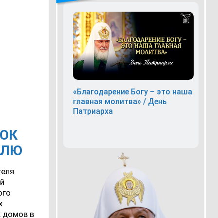
«Благодарение Богу – это наша
главная молитва» / День
Патриарха
НОК
БЛЮ
теля
ой
ого
х
х домов в