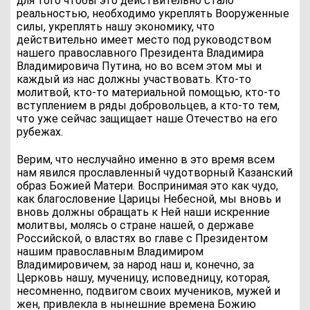
для того чтобы это действительно стало
реальностью, необходимо укреплять Вооруженные
силы, укреплять нашу экономику, что
действительно имеет место под руководством
нашего православного Президента Владимира
Владимировича Путина, но во всем этом мы и
каждый из нас должны участвовать. Кто-то
молитвой, кто-то материальной помощью, кто-то
вступлением в ряды добровольцев, а кто-то тем,
что уже сейчас защищает наше Отечество на его
рубежах.
Верим, что неслучайно именно в это время всем
нам явился прославленный чудотворный Казанский
образ Божией Матери. Воспринимая это как чудо,
как благословение Царицы Небесной, мы вновь и
вновь должны обращать к Ней наши искренние
молитвы, молясь о стране нашей, о державе
Российской, о властях во главе с Президентом
нашим православным Владимиром
Владимировичем, за народ наш и, конечно, за
Церковь нашу, мученицу, исповедницу, которая,
несомненно, подвигом своих мучеников, мужей и
жен, привлекла в нынешние времена Божию