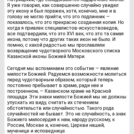
Я уже говорил, как совершенно случайно увидел
эту икону и был поражен, хотя, конечно, мне и в
голову не могло прийти, что это подлинник —
показалось, что это прекрасно созданная копия. Но
когда я привлек специалистов-искусствоведов,
все подтвердили, что это XVI век, что это та самая
икона, потому что других таких икон не было. И
помню, с какой радостью мы прославляли
возвращение чудотворного Московского списка
Казанской иконы Божией Матери.
Сегодня мы вспоминаем это событие — явление
милости Божией. Радуемся возможности молиться
перед чудотворным образом, который теперь
постоянно пребывает в храме, ради нее и
построенном, — Казанском храме на Красной
площади. Эти знаки милости Божией мы не должны
упускать из виду, считать их стечением
обстоятельств или случайностью. Такого рода
случайностей не бывает. Это не случайность, а знак
Божиего милосердия к нам, народу русскому, к
России, Москве и, конечно, Церкви нашей,
мученице и исповеднице.