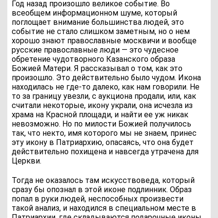
Год назад произошло великое событие. Во
всеобщем информационном шуме, который
поглощает внимание большинства людей, это
событие не стало слишком заметным, но о нем
хорошо знают православные москвичи и вообще
русские православные люди — это чудесное
обретение чудотворного Казанского образа
Божией Матери. Я рассказывал о том, как это
произошло. Это действительно было чудом. Икона
находилась не где-то далеко, как нам говорили. Не
то за границу увезли, с аукциона продали, или, как
считали некоторые, икону украли, она исчезла из
храма на Красной площади, и найти ее уж никак
невозможно. Но по милости Божией получилось
так, что некто, имя которого мы не знаем, принес
эту икону в Патриархию, опасаясь, что она будет
действительно похищена и навсегда утрачена для
Церкви.
Тогда не оказалось там искусствоведа, который
сразу бы опознал в этой иконе подлинник. Образ
попал в руки людей, неспособных произвести
такой анализ, и находился в специальном месте в
Патриархии, где складываются подарочные иконы.