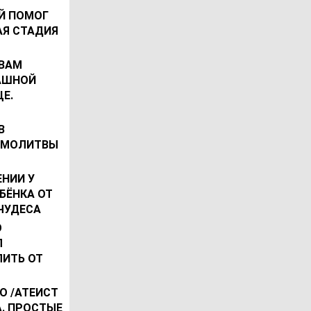
Й ПОМОГ
АЯ СТАДИЯ
ТВАМ
РАШНОЙ
Е.
В
Е МОЛИТВЫ
НИИ У
БЁНКА ОТ
ЧУДЕСА
О
Л
ИТЬ ОТ
О /АТЕИСТ
. ПРОСТЫЕ