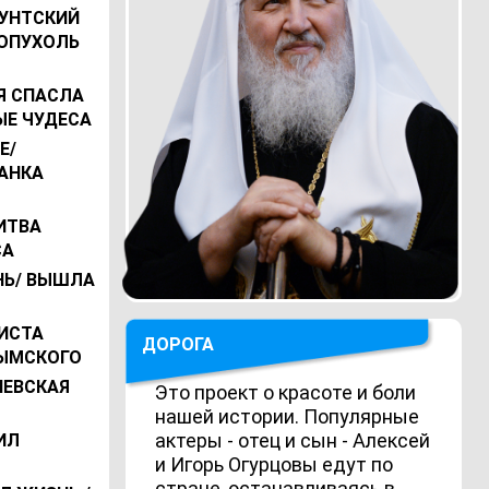
ФУНТСКИЙ
 ОПУХОЛЬ
Я СПАСЛА
ЫЕ ЧУДЕСА
Е/
АНКА
ИТВА
СА
НЬ/ ВЫШЛА
ИСТА
ДОРОГА
РЫМСКОГО
ИЕВСКАЯ
Это проект о красоте и боли
нашей истории. Популярные
актеры - отец и сын - Алексей
ИЛ
и Игорь Огурцовы едут по
стране, останавливаясь в