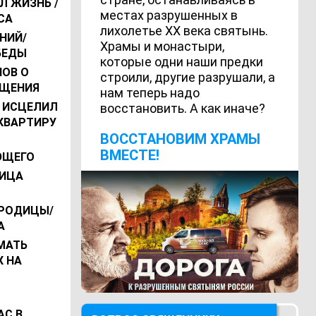
Л ЖИЗНЬ /
местах разрушенных в
СА
лихолетье ХХ века святынь.
НИЙ/
Храмы и монастыри,
БЕДЫ
которые одни наши предки
НОВ О
строили, другие разрушали, а
ЕЩЕНИЯ
нам теперь надо
Й ИСЦЕЛИЛ
восстановить. А как иначе?
КВАРТИРУ
ВОCСТАНОВИМ ХРАМЫ
ВМЕСТЕ!
ЮЩЕГО
ДИЦА
ОРОДИЦЫ/
А
МАТЬ
Х НА
АС В