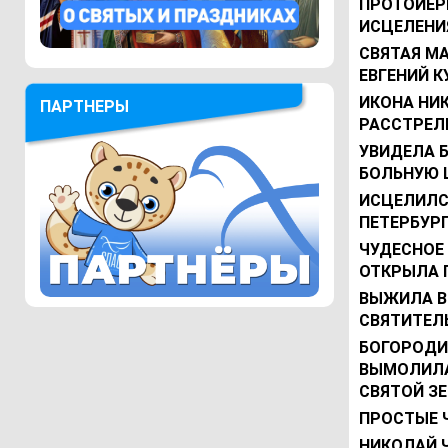
ПРОТОИЕР
ИСЦЕЛЕНИЯ
СВЯТАЯ МА
ЕВГЕНИЙ К
ИКОНА НИ
ПАРТНЕРЫ
РАССТРЕЛ
УВИДЕЛА 
БОЛЬНУЮ 
ИСЦЕЛИЛС
ПЕТЕРБУР
ЧУДЕСНОЕ
ОТКРЫЛА Г
ВЫЖИЛА В
СВЯТИТЕЛЬ
БОГОРОДИЦ
ВЫМОЛИЛА
СВЯТОЙ З
ПРОСТЫЕ Ч
НИКОЛАЙ 