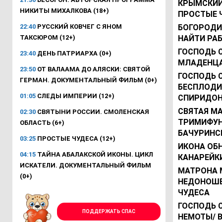
КРЫМСКИЙ 
НИКИТЫ МИХАЛКОВА (18+)
ПРОСТЫЕ 
22:40
РУССКИЙ КОВЧЕГ С ЯНОМ
БОГОРОДИ
ТАКСЮРОМ (12+)
НАЙТИ РА
ГОСПОДЬ 
23:40
ДЕНЬ ПАТРИАРХА (0+)
МЛАДЕНЦА
23:50
ОТ ВАЛААМА ДО АЛЯСКИ: СВЯТОЙ
ГОСПОДЬ 
ГЕРМАН. ДОКУМЕНТАЛЬНЫЙ ФИЛЬМ (0+)
БЕСПЛОДИ
01:05
СЛЕДЫ ИМПЕРИИ (12+)
СПИРИДОН
СВЯТАЯ М
02:30
СВЯТЫНИ РОССИИ. СМОЛЕНСКАЯ
ТРИМИФУН
ОБЛАСТЬ (6+)
БАЧУРИНС
03:25
ПРОСТЫЕ ЧУДЕСА (12+)
ИКОНА ОБ
04:15
ТАЙНА АБАЛАКСКОЙ ИКОНЫ. ЦИКЛ
КАНАРЕЙКИ
ИСКАТЕЛИ. ДОКУМЕНТАЛЬНЫЙ ФИЛЬМ
МАТРОНА 
(0+)
НЕДОНОШЕ
ЧУДЕСА
ГОСПОДЬ 
ПОДДЕРЖАТЬ СПАС
НЕМОТЫ/ В