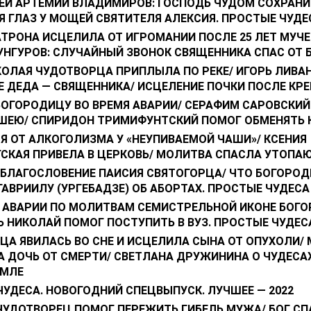
ЕЙ АРТЕМИЙ ВЛАДИМИРОВ: ГОСПОДЬ ЧУДОМ СОХРАНИ
 ГЛАЗ У МОЩЕЙ СВЯТИТЕЛЯ АЛЕКСИЯ. ПРОСТЫЕ ЧУДЕ
ТРОНА ИСЦЕЛИЛА ОТ ИГРОМАНИИ ПОСЛЕ 25 ЛЕТ МУЧЕ
УНГУРОВ: СЛУЧАЙНЫЙ ЗВОНОК СВЯЩЕННИКА СПАС ОТ 
КОЛАЯ ЧУДОТВОРЦА ПРИПЛЫЛА ПО РЕКЕ/ ИГОРЬ ЛИВА
Е ДЕДА — СВЯЩЕННИКА/ ИСЦЕЛЕНИЕ ПОЧКИ ПОСЛЕ КР
БОГОРОДИЦУ ВО ВРЕМЯ АВАРИИ/ СЕРАФИМ САРОВСКИ
ШЕЮ/ СПИРИДОН ТРИМИФУНТСКИЙ ПОМОГ ОБМЕНЯТЬ 
Я ОТ АЛКОГОЛИЗМА У «НЕУПИВАЕМОЙ ЧАШИ»/ КСЕНИЯ
ГСКАЯ ПРИВЕЛА В ЦЕРКОВЬ/ МОЛИТВА СПАСЛА УТОПА
 БЛАГОСЛОВЕНИЕ ПАИСИЯ СВЯТОГОРЦА/ ЧТО БОГОРО
АВРИИЛУ (УРГЕБАДЗЕ) ОБ АБОРТАХ. ПРОСТЫЕ ЧУДЕСА
 АВАРИИ ПО МОЛИТВАМ СЕМИСТРЕЛЬНОЙ ИКОНЕ БОГ
 НИКОЛАЙ ПОМОГ ПОСТУПИТЬ В ВУЗ. ПРОСТЫЕ ЧУДЕС
А ЯВИЛАСЬ ВО СНЕ И ИСЦЕЛИЛА СЫНА ОТ ОПУХОЛИ/ 
 ДОЧЬ ОТ СМЕРТИ/ СВЕТЛАНА ДРУЖИНИНА О ЧУДЕСА
ЕМЛЕ
УДЕСА. НОВОГОДНИЙ СПЕЦВЫПУСК. ЛУЧШЕЕ — 2022
ЧУДОТВОРЕЦ ПОМОГ ПЕРЕЖИТЬ ГИБЕЛЬ МУЖА/ БОГ СП