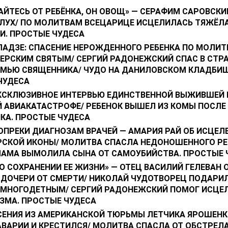
АЙТЕСЬ ОТ РЕБЁНКА, ОН ОВОЩ» — СЕРАФИМ САРОВСКИ
СЛУХ/ ПО МОЛИТВАМ ВСЕЦАРИЦЕ ИСЦЕЛИЛАСЬ ТЯЖЁЛ
И. ПРОСТЫЕ ЧУДЕСА
ЛАДЗЕ: СПАСЕНИЕ НЕРОЖДЕННОГО РЕБЕНКА ПО МОЛИ
ЧЕРСКИМ СВЯТЫМ/ СЕРГИЙ РАДОНЕЖСКИЙ СПАС В СТ
ЕМЬЮ СВЯЩЕННИКА/ ЧУДО НА ДАНИЛОВСКОМ КЛАДБИЩ
ЧУДЕСА
ЭКСКЛЮЗИВНОЕ ИНТЕРВЬЮ ЕДИНСТВЕННОЙ ВЫЖИВШЕЙ 
 АВИАКАТАСТРОФЕ/ РЕБЕНОК ВЫШЕЛ ИЗ КОМЫ ПОСЛ
КА. ПРОСТЫЕ ЧУДЕСА
ОПРЕКИ ДИАГНОЗАМ ВРАЧЕЙ — АМАРИЯ РАЙ ОБ ИСЦЕЛЕ
СКОЙ ИКОНЫ/ МОЛИТВА СПАСЛА НЕДОНОШЕННОГО РЕ
МАМА ВЫМОЛИЛА СЫНА ОТ САМОУБИЙСТВА. ПРОСТЫЕ 
О СОХРАНЕНИИ ЕЕ ЖИЗНИ» — ОТЕЦ ВАСИЛИЙ ГЕЛЕВАН 
 ДОЧЕРИ ОТ СМЕРТИ/ НИКОЛАЙ ЧУДОТВОРЕЦ ПОДАРИ
 МНОГОДЕТНЫМ/ СЕРГИЙ РАДОНЕЖСКИЙ ПОМОГ ИСЦЕЛ
ЗМА. ПРОСТЫЕ ЧУДЕСА
СЕНИЯ ИЗ АМЕРИКАНСКОЙ ТЮРЬМЫ ЛЕТЧИКА ЯРОШЕНК
АВАРИИ И КРЕСТИЛСЯ/ МОЛИТВА СПАСЛА ОТ ОБСТРЕЛА