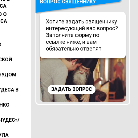
ВОПРОС СВЯЩЕННИКУ
СА
О О
Хотите задать священнику
ЕСА
интересующий вас вопрос?
Заполните форму по
ссылке ниже, и вам
В
обязательно ответят
СКОЙ
 ЧУДОМ
ЗАДАТЬ ВОПРОС
УДЕСА В
ЕНКО
ЧУДЕС»/
УЛА