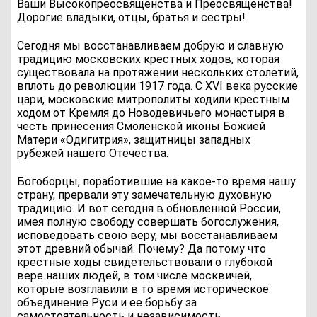
Ваши Высокопреосвященства и Преосвященства!
Дорогие владыки, отцы, братья и сестры!
Сегодня мы восстанавливаем добрую и славную
традицию московских крестных ходов, которая
существовала на протяжении нескольких столетий,
вплоть до революции 1917 года. С XVI века русские
цари, московские митрополиты ходили крестным
ходом от Кремля до Новодевичьего монастыря в
честь принесения Смоленской иконы Божией
Матери «Одигитрия», защитницы западных
рубежей нашего Отечества.
Богоборцы, поработившие на какое-то время нашу
страну, прервали эту замечательную духовную
традицию. И вот сегодня в обновленной России,
имея полную свободу совершать богослужения,
исповедовать свою веру, мы восстанавливаем
этот древний обычай. Почему? Да потому что
крестные ходы свидетельствовали о глубокой
вере наших людей, в том числе москвичей,
которые возглавили в то время историческое
объединение Руси и ее борьбу за
самостоятельность и независимость.