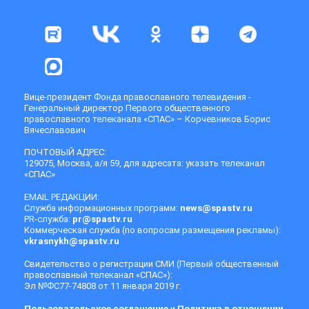
Вице-президент Фонда православного телевидения -
Генеральный директор Первого общественного
православного телеканала «СПАС» – Корчевников Борис
Вячеславович
ПОЧТОВЫЙ АДРЕС:
129075, Москва, а/я 59, для адресата: указать телеканал
«СПАС»
EMAIL РЕДАКЦИИ:
Служба информационных программ:
news@spastv.ru
PR-служба:
pr@spastv.ru
Коммерческая служба (по вопросам размещения рекламы):
vkrasnykh@spastv.ru
Свидетельство о регистрации СМИ (Первый общественный
православный телеканал «СПАС»):
Эл №ФС77-74808 от 11 января 2019 г.
Пользовательское соглашение
и
Политика в отношении