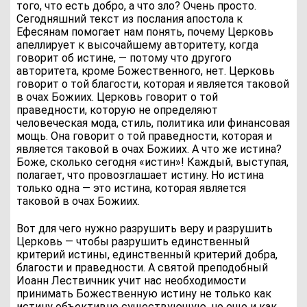
того, что есть добро, а что зло? Очень просто.
Сегодняшний текст из послания апостола к
Ефесянам помогает нам понять, почему Церковь
апеллирует к высочайшему авторитету, когда
говорит об истине, — потому что другого
авторитета, кроме Божественного, нет. Церковь
говорит о той благости, которая и является таковой
в очах Божиих. Церковь говорит о той
праведности, которую не определяют
человеческая мода, стиль, политика или финансовая
мощь. Она говорит о той праведности, которая и
является таковой в очах Божиих. А что же истина?
Боже, сколько сегодня «истин»! Каждый, выступая,
полагает, что провозглашает истину. Но истина
только одна — это истина, которая является
таковой в очах Божиих.
Вот для чего нужно разрушить веру и разрушить
Церковь — чтобы разрушить единственный
критерий истины, единственный критерий добра,
благости и праведности. А святой преподобный
Иоанн Лествичник учит нас необходимости
принимать Божественную истину не только как
истину объективно существующую, но еще и как