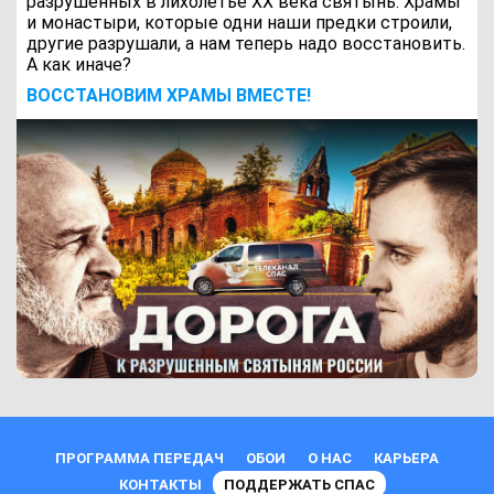
разрушенных в лихолетье ХХ века святынь. Храмы
и монастыри, которые одни наши предки строили,
другие разрушали, а нам теперь надо восстановить.
А как иначе?
ВОCСТАНОВИМ ХРАМЫ ВМЕСТЕ!
ПРОГРАММА ПЕРЕДАЧ
ОБОИ
О НАС
КАРЬЕРА
КОНТАКТЫ
ПОДДЕРЖАТЬ СПАС