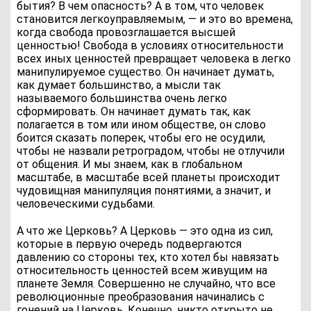
бытия? В чем опасность? А в том, что человек
становится легкоуправляемым, — и это во времена,
когда свобода провозглашается высшей
ценностью! Свобода в условиях относительности
всех иных ценностей превращает человека в легко
манипулируемое существо. Он начинает думать,
как думает большинство, а мысли так
называемого большинства очень легко
сформировать. Он начинает думать так, как
полагается в том или ином обществе, он слово
боится сказать поперек, чтобы его не осудили,
чтобы не назвали ретроградом, чтобы не отлучили
от общения. И мы знаем, как в глобальном
масштабе, в масштабе всей планеты происходит
чудовищная манипуляция понятиями, а значит, и
человеческими судьбами.
А что же Церковь? А Церковь — это одна из сил,
которые в первую очередь подвергаются
давлению со стороны тех, кто хотел бы навязать
относительность ценностей всем живущим на
планете Земля. Совершенно не случайно, что все
революционные преобразования начинались с
гонений на Церковь. Конечно, никто открыто не