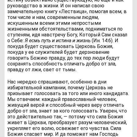
руководство в жизни. И он написал свою
замечательную книгу «Лествица», помогая всем, в
том числе и нам, современным людям,
искушенным всеми этими непростыми
жизненными обстоятельствами, подниматься по
ступеням, идя навстречу Богу, Который Сам сказал
о Себе:
Я есмь путь и истина и жизнь
(Ин. 14:6). И
покуда будет существовать Церковь Божия,
покуда у ее служителей будет дерзновение
говорить Божию правду, до тех пор люди будут
сохранять способность отличать добро от зла,
правду от лжи, свет от тьмы.
Нас нередко спрашивают, особенно в дни
избирательной кампании, почему Церковь не
призывает голосовать за того или иного кандидата.
Мы отвечаем: каждый православный человек,
живущий верой и способный через веру отличать
добро от зла, знает за кого голосовать. Уверен, что
это действительно так, — потому что сила Божия
живет в Церкви, преобразует разум человеческий,
укрепляет его волю, освежает его чувства. Сила
Божия спасает мир. И да поможет нам Господь