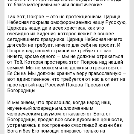
то блага материальные или политические.
Так вот, Покров — это не протекционизм. Царица
Небесная покрыла омофором землю нашу Русскую,
Церковь нашу, да и всех христиан, как это
очевидно из видения, которое лежит в основе
сегодняшнего праздника. Царица Небесная ничего
для себя не требует, ничего для себя не просит. И
Покров над нашей страной не требует от нас
ничего, кроме одного — мы не должны отрекаться
от Той, Которая простерла этот Покров над нашей
землей. Мы не можем и не должны отрекаться от
Ее Сына. Мы должны хранить веру православную —
вот единственное, что требуется от нас в ответ на
простертый над Россией Покров Пресвятой
Богородицы.
И мы знаем, что произошло, когда народ наш,
наученный зловредным, злоименным
человеческим разумом, отказался от Бога, от
Богородицы, предал все свои духовные ценности,
устремляясь к построению счастливой жизни без
Бога и без Его помощи, опираясь только на