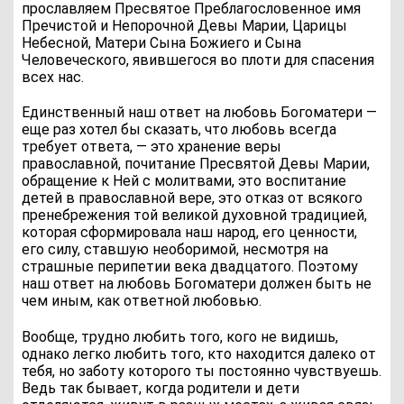
прославляем Пресвятое Преблагословенное имя
Пречистой и Непорочной Девы Марии, Царицы
Небесной, Матери Сына Божиего и Сына
Человеческого, явившегося во плоти для спасения
всех нас.
Единственный наш ответ на любовь Богоматери —
еще раз хотел бы сказать, что любовь всегда
требует ответа, — это хранение веры
православной, почитание Пресвятой Девы Марии,
обращение к Ней с молитвами, это воспитание
детей в православной вере, это отказ от всякого
пренебрежения той великой духовной традицией,
которая сформировала наш народ, его ценности,
его силу, ставшую необоримой, несмотря на
страшные перипетии века двадцатого. Поэтому
наш ответ на любовь Богоматери должен быть не
чем иным, как ответной любовью.
Вообще, трудно любить того, кого не видишь,
однако легко любить того, кто находится далеко от
тебя, но заботу которого ты постоянно чувствуешь.
Ведь так бывает, когда родители и дети