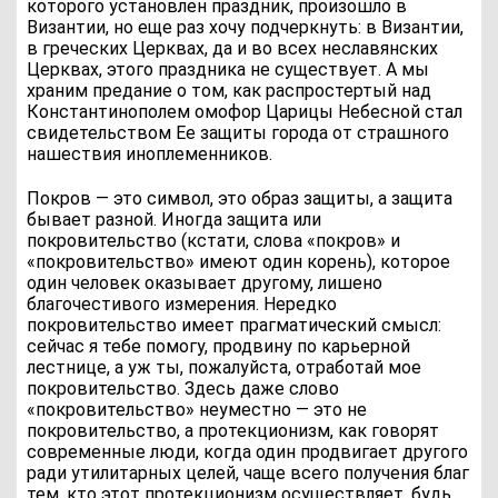
которого установлен праздник, произошло в
Византии, но еще раз хочу подчеркнуть: в Византии,
в греческих Церквах, да и во всех неславянских
Церквах, этого праздника не существует. А мы
храним предание о том, как распростертый над
Константинополем омофор Царицы Небесной стал
свидетельством Ее защиты города от страшного
нашествия иноплеменников.
Покров — это символ, это образ защиты, а защита
бывает разной. Иногда защита или
покровительство (кстати, слова «покров» и
«покровительство» имеют один корень), которое
один человек оказывает другому, лишено
благочестивого измерения. Нередко
покровительство имеет прагматический смысл:
сейчас я тебе помогу, продвину по карьерной
лестнице, а уж ты, пожалуйста, отработай мое
покровительство. Здесь даже слово
«покровительство» неуместно — это не
покровительство, а протекционизм, как говорят
современные люди, когда один продвигает другого
ради утилитарных целей, чаще всего получения благ
тем, кто этот протекционизм осуществляет, будь