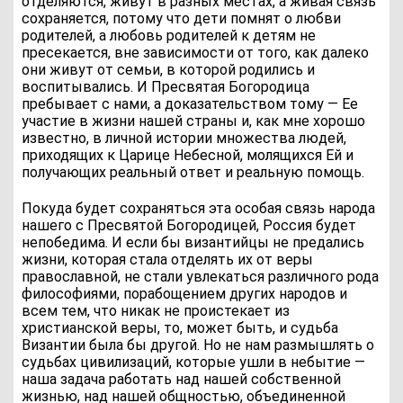
отделяются, живут в разных местах, а живая связь
сохраняется, потому что дети помнят о любви
родителей, а любовь родителей к детям не
пресекается, вне зависимости от того, как далеко
они живут от семьи, в которой родились и
воспитывались. И Пресвятая Богородица
пребывает с нами, а доказательством тому — Ее
участие в жизни нашей страны и, как мне хорошо
известно, в личной истории множества людей,
приходящих к Царице Небесной, молящихся Ей и
получающих реальный ответ и реальную помощь.
Покуда будет сохраняться эта особая связь народа
нашего с Пресвятой Богородицей, Россия будет
непобедима. И если бы византийцы не предались
жизни, которая стала отделять их от веры
православной, не стали увлекаться различного рода
философиями, порабощением других народов и
всем тем, что никак не проистекает из
христианской веры, то, может быть, и судьба
Византии была бы другой. Но не нам размышлять о
судьбах цивилизаций, которые ушли в небытие —
наша задача работать над нашей собственной
жизнью, над нашей общностью, объединенной