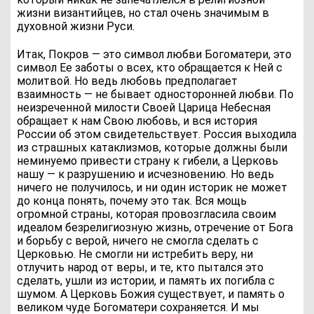
жизни византийцев, но стал очень значимым в
духовной жизни Руси.
Итак, Покров — это символ любви Богоматери, это
символ Ее заботы о всех, кто обращается к Ней с
молитвой. Но ведь любовь предполагает
взаимность — не бывает односторонней любви. По
неизреченной милости Своей Царица Небесная
обращает к нам Свою любовь, и вся история
России об этом свидетельствует. Россия выходила
из страшных катаклизмов, которые должны были
неминуемо привести страну к гибели, а Церковь
нашу — к разрушению и исчезновению. Но ведь
ничего не получилось, и ни один историк не может
до конца понять, почему это так. Вся мощь
огромной страны, которая провозгласила своим
идеалом безрелигиозную жизнь, отречение от Бога
и борьбу с верой, ничего не смогла сделать с
Церковью. Не смогли ни истребить веру, ни
отлучить народ от веры, и те, кто пытался это
сделать, ушли из истории, и память их погибла с
шумом. А Церковь Божия существует, и память о
великом чуде Богоматери сохраняется. И мы