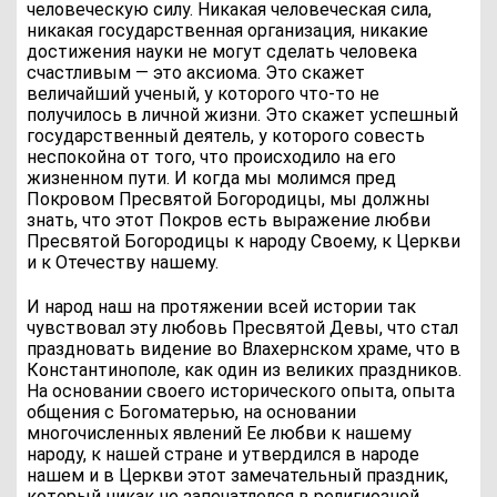
человеческую силу. Никакая человеческая сила,
никакая государственная организация, никакие
достижения науки не могут сделать человека
счастливым — это аксиома. Это скажет
величайший ученый, у которого что-то не
получилось в личной жизни. Это скажет успешный
государственный деятель, у которого совесть
неспокойна от того, что происходило на его
жизненном пути. И когда мы молимся пред
Покровом Пресвятой Богородицы, мы должны
знать, что этот Покров есть выражение любви
Пресвятой Богородицы к народу Своему, к Церкви
и к Отечеству нашему.
И народ наш на протяжении всей истории так
чувствовал эту любовь Пресвятой Девы, что стал
праздновать видение во Влахернском храме, что в
Константинополе, как один из великих праздников.
На основании своего исторического опыта, опыта
общения с Богоматерью, на основании
многочисленных явлений Ее любви к нашему
народу, к нашей стране и утвердился в народе
нашем и в Церкви этот замечательный праздник,
который никак не запечатлелся в религиозной