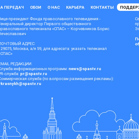
А ПЕРЕДАЧ
ОБОИ
О НАС
КАРЬЕРА
КОНТАКТЫ
ПОДДЕР
Вице-президент Фонда православного телевидения -
С
Генеральный директор Первого общественного
п
православного телеканала «СПАС» – Корчевников Борис
Эл
Вячеславович
П
ПОЧТОВЫЙ АДРЕС:
о
129075, Москва, а/я 59, для адресата: указать телеканал
«СПАС»
EMAIL РЕДАКЦИИ:
Служба информационных программ:
news@spastv.ru
PR-служба:
pr@spastv.ru
Коммерческая служба (по вопросам размещения рекламы):
vkrasnykh@spastv.ru