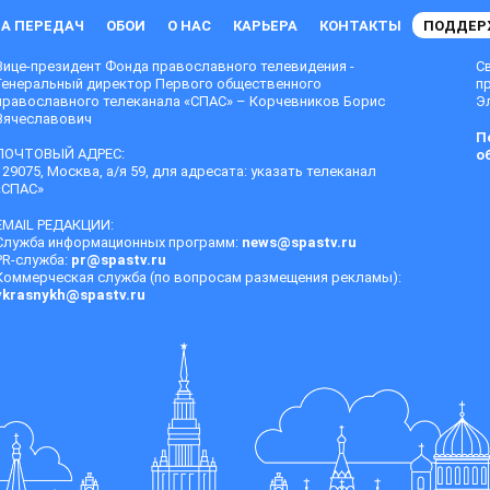
А ПЕРЕДАЧ
ОБОИ
О НАС
КАРЬЕРА
КОНТАКТЫ
ПОДДЕР
Вице-президент Фонда православного телевидения -
С
Генеральный директор Первого общественного
п
православного телеканала «СПАС» – Корчевников Борис
Эл
Вячеславович
П
ПОЧТОВЫЙ АДРЕС:
о
129075, Москва, а/я 59, для адресата: указать телеканал
«СПАС»
EMAIL РЕДАКЦИИ:
Служба информационных программ:
news@spastv.ru
PR-служба:
pr@spastv.ru
Коммерческая служба (по вопросам размещения рекламы):
vkrasnykh@spastv.ru