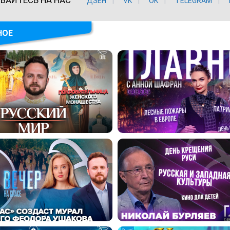
ДЗЕН
VK
ОK
TELEGRAM
НОЕ