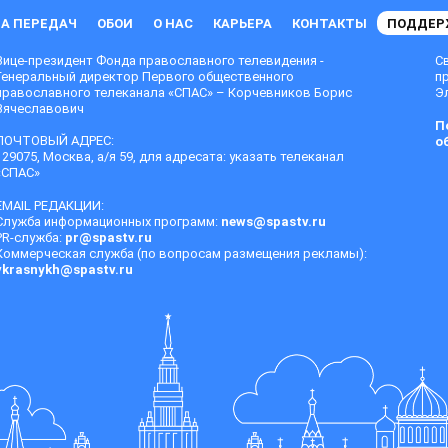
А ПЕРЕДАЧ
ОБОИ
О НАС
КАРЬЕРА
КОНТАКТЫ
ПОДДЕР
Вице-президент Фонда православного телевидения -
С
Генеральный директор Первого общественного
п
православного телеканала «СПАС» – Корчевников Борис
Эл
Вячеславович
П
ПОЧТОВЫЙ АДРЕС:
о
129075, Москва, а/я 59, для адресата: указать телеканал
«СПАС»
EMAIL РЕДАКЦИИ:
Служба информационных программ:
news@spastv.ru
PR-служба:
pr@spastv.ru
Коммерческая служба (по вопросам размещения рекламы):
vkrasnykh@spastv.ru