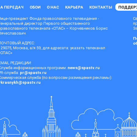
А ПЕРЕДАЧ
ОБОИ
О НАС
КАРЬЕРА
КОНТАКТЫ
ПОДДЕР
Вице-президент Фонда православного телевидения -
С
Генеральный директор Первого общественного
п
православного телеканала «СПАС» – Корчевников Борис
Эл
Вячеславович
П
ПОЧТОВЫЙ АДРЕС:
о
129075, Москва, а/я 59, для адресата: указать телеканал
«СПАС»
EMAIL РЕДАКЦИИ:
Служба информационных программ:
news@spastv.ru
PR-служба:
pr@spastv.ru
Коммерческая служба (по вопросам размещения рекламы):
vkrasnykh@spastv.ru