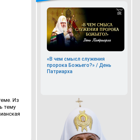
«В чем смысл служения
пророка Божьего?» / День
Патриарха
теме. Из
ь тему
тианская